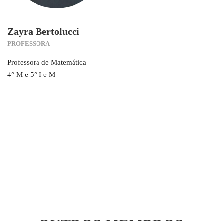
Zayra Bertolucci
PROFESSORA
Professora de Matemática
4° M e 5° I e M