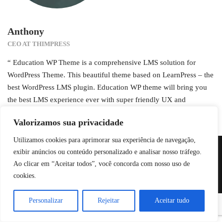
Anthony
CEO AT THIMPRESS
“ Education WP Theme is a comprehensive LMS solution for
WordPress Theme. This beautiful theme based on LearnPress – the
best WordPress LMS plugin. Education WP theme will bring you
the best LMS experience ever with super friendly UX and
complete eLearning features. ”
Valorizamos sua privacidade
Utilizamos cookies para aprimorar sua experiência de navegação,
exibir anúncios ou conteúdo personalizado e analisar nosso tráfego.
Colégio IMP - Todos os direitos reservados
Ao clicar em “Aceitar todos”, você concorda com nosso uso de
Papelaria
Portal Acadêmico
Portal Educacional
Contato
cookies.
Personalizar
Rejeitar
Aceitar tudo