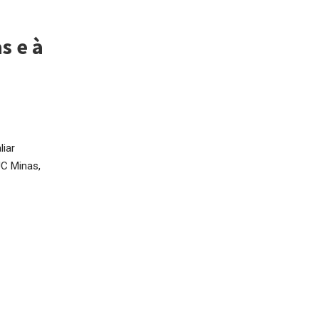
s e à
liar
UC Minas,