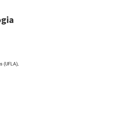
ogia
as (UFLA),